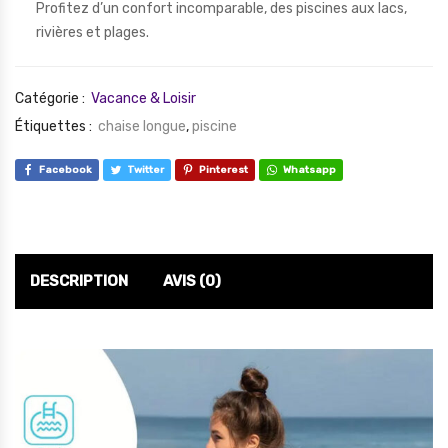
Profitez d’un confort incomparable, des piscines aux lacs,
rivières et plages.
Catégorie :
Vacance & Loisir
Étiquettes :
chaise longue
,
piscine
Facebook
Twitter
Pinterest
Whatsapp
DESCRIPTION
AVIS (0)