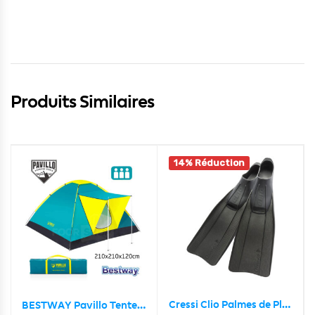
Produits Similaires
14% Réduction
Cressi Clio Palmes de Plongée Professionnel avec Longue Lame – زعانف السباحة
BESTWAY Pavillo Tente Coolground pour 3 personnes 68088