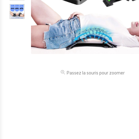
Électronique
Jouets
Maison
Maternité
Outillages & Bricolage
Packs
Passez la souris pour zoomer
Sac à dos et Mode
Soins & Beauté
Sport
Divers