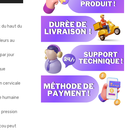
t du haut du
deurs au
par jour
gue
n cervicale
le humaine
a pression
e cou peut