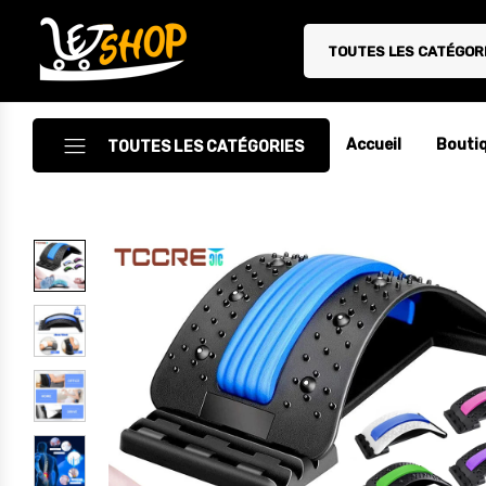
TOUTES LES CATÉGOR
Letshop.dz
Accueil
Bouti
TOUTES LES CATÉGORIES
Accessoires
Accessoires Auto/Moto
Accessoires PC
Camping & Randonnée
Cuisine
Décoration
Electroménager