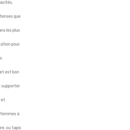
acités,
ntenses que
ans les plus
ixation pour
r.
 et est bon
ut supporter
 et
x femmes à
ure, ou tapis