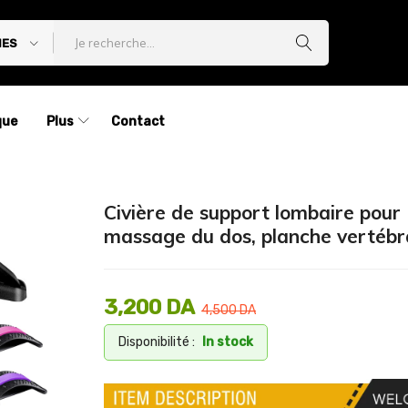
IES
que
Plus
Contact
Civière de support lombaire pour
massage du dos, planche vertébr
3,200
DA
4,500
DA
Disponibilité :
In stock