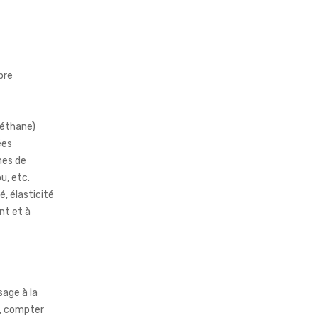
bre
réthane)
ées
nes de
u, etc.
é, élasticité
nt et à
sage à la
s, compter