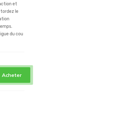
action et
 tordez le
ation
temps.
tigue du cou
Acheter