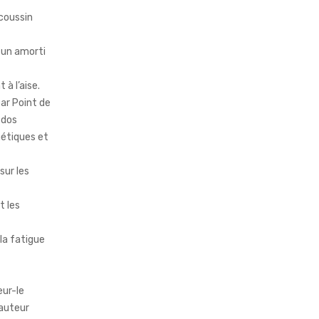
 coussin
t un amorti
à l’aise.
ar Point de
 dos
nétiques et
sur les
t les
 la fatigue
eur-le
hauteur