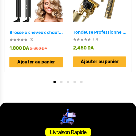
Tondeuse Professionnelle Barbe Et Moustache VT-822
Brosse à cheveux chauffante en céramique 6 niveaux de chaleur 360° – Lisseur HQT-909B
(0)
(0)
2,450
DA
1,800
DA
2,800
DA
Ajouter au panier
Ajouter au panier
Livraison Rapide