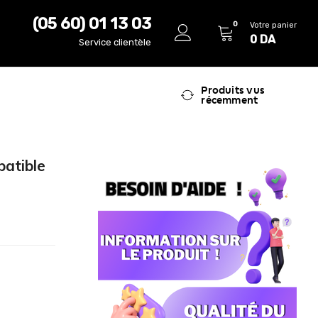
(05 60) 01 13 03
0
Votre panier
0
DA
Service clientèle
Produits vus
récemment
patible
,