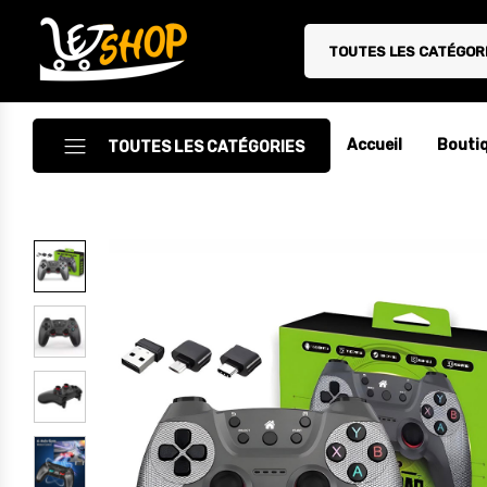
TOUTES LES CATÉGOR
Letshop.dz
Accueil
Bouti
TOUTES LES CATÉGORIES
Accessoires
Accessoires Auto/Moto
Accessoires PC
Camping & Randonnée
Cuisine
Décoration
Electroménager