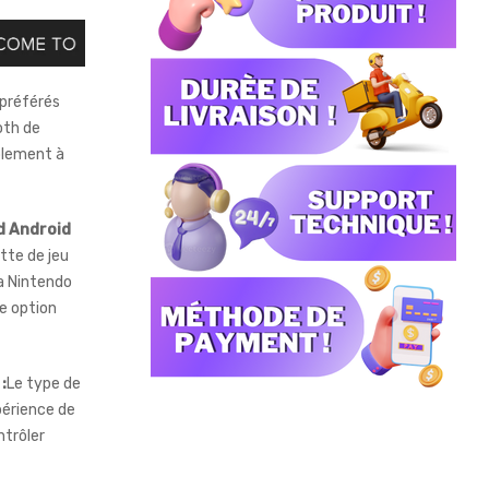
 préférés
ooth de
blement à
d Android
te de jeu
la Nintendo
ne option
:
Le type de
périence de
ntrôler