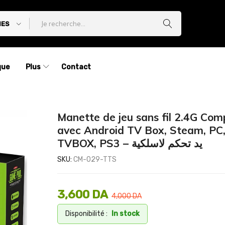
IES
que
Plus
Contact
Manette de jeu sans fil 2.4G Com
avec Android TV Box, Steam, PC
TVBOX, PS3 – يد تحكم لاسلكية
SKU:
CM-029-TTS
3,600
DA
4,000
DA
Disponibilité :
In stock