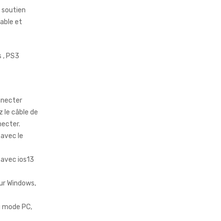
e soutien
rable et
 , PS3
nnecter
z le câble de
ecter.
 avec le
 avec ios13
eur Windows,
du mode PC,