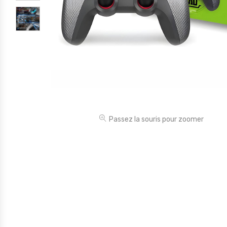
Électronique
Jouets
Maison
Maternité
Outillages & Bricolage
Packs
Passez la souris pour zoomer
Sac à dos et Mode
Soins & Beauté
Sport
Divers