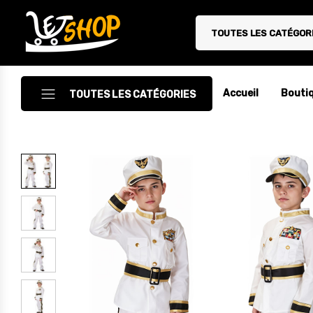
TOUTES LES CATÉGOR
Letshop.dz
Accueil
Bouti
TOUTES LES CATÉGORIES
Accessoires
Accessoires Auto/Moto
Accessoires PC
Camping & Randonnée
Cuisine
Décoration
Electroménager