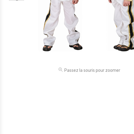
Électronique
Jouets
Maison
Maternité
Outillages & Bricolage
Packs
Passez la souris pour zoomer
Sac à dos et Mode
Soins & Beauté
Sport
Divers