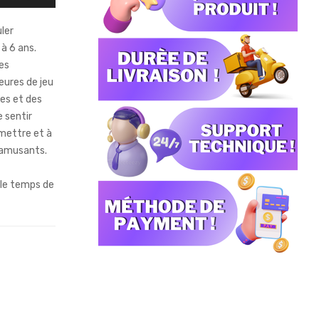
ler
 à 6 ans.
ces
eures de jeu
es et des
 sentir
mettre et à
s amusants.
le temps de