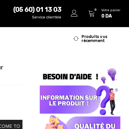
(05 60) 01 13 03
0
Votre panier
0
DA
Service clientèle
Produits vus
récemment
ur