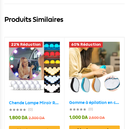
Produits Similaires
22% Réduction
60% Réduction
Gomme à épilation en cristal indolore magique
Chende Lampe Miroir RGB 10 psc mural Hollywood style
(0)
(0)
1,000
DA
1,800
DA
2,500
DA
2,300
DA