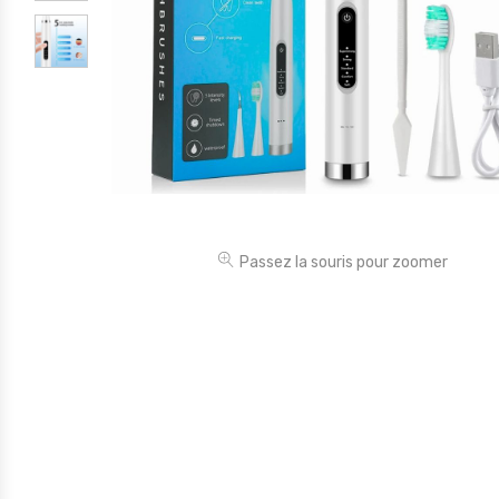
Électronique
Jouets
Maison
Maternité
Outillages & Bricolage
Packs
Passez la souris pour zoomer
Sac à dos et Mode
Soins & Beauté
Sport
Divers