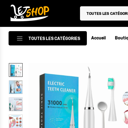
TOUTES LES CATÉGOR
Letshop.dz
Accueil
Bouti
TOUTES LES CATÉGORIES
Accessoires
Accessoires Auto/Moto
Accessoires PC
Camping & Randonnée
Cuisine
Décoration
Electroménager