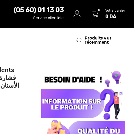
(05 60) 01 13 03
0
Votre panier
0
DA
Service clientèle
Produits vus
récemment
dents