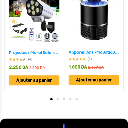
Appareil Anti-Moustique USB 5W Avec Lampe LED Écologique
Projecteur Mural Solaire Forme Camera Détecteur De Mouvement
(4)
(4)
1,600
DA
2,250
DA
2,300
DA
2,500
DA
Ajouter au panier
Ajouter au panier