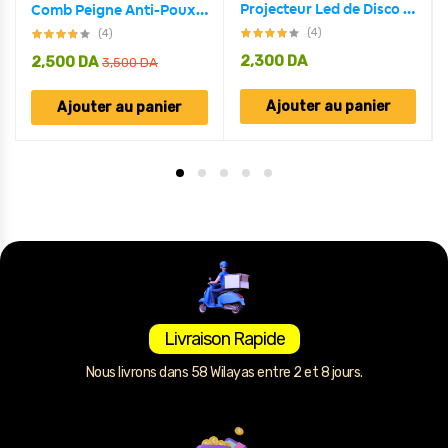
Projecteur Led de Disco RGB intelligente décoration Chambre à coucher
Comb Peigne Anti-Poux Électrique et Nettoyeur Cheveux
(4)
(4)
2,300
DA
2,500
DA
3,500
DA
Ajouter au panier
Ajouter au panier
Livraison Rapide
Nous livrons dans 58 Wilayas entre 2 et 8 jours.