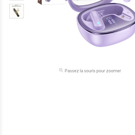
Électronique
Jouets
Maison
Maternité
Outillages & Bricolage
Packs
Passez la souris pour zoomer
Sac à dos et Mode
Soins & Beauté
Sport
Divers