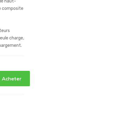
de haut-
re composite
teurs
eule charge,
chargement.
Acheter