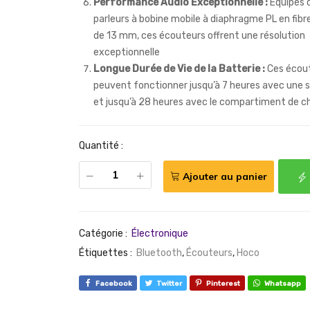
Performance Audio Exceptionnelle :
Équipés 
parleurs à bobine mobile à diaphragme PL en fib
de 13 mm, ces écouteurs offrent une résolution
exceptionnelle
Longue Durée de Vie de la Batterie :
Ces écou
peuvent fonctionner jusqu’à 7 heures avec une s
et jusqu’à 28 heures avec le compartiment de 
Quantité :
Ajouter au panier
Catégorie :
Électronique
Étiquettes :
Bluetooth
,
Écouteurs
,
Hoco
Facebook
Twitter
Pinterest
Whatsapp