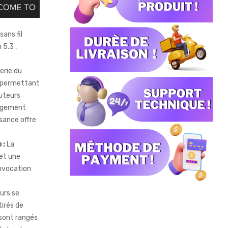
ans fil
 5.3 ,
erie du
 permettant
outeurs
argement
sance offre
 :
La
et une
invocation
urs se
irés de
 sont rangés