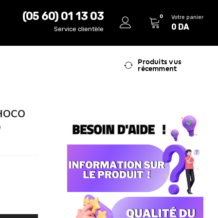
(05 60) 01 13 03
0
Votre panier
0
DA
Service clientèle
Produits vus
récemment
 HOCO
س