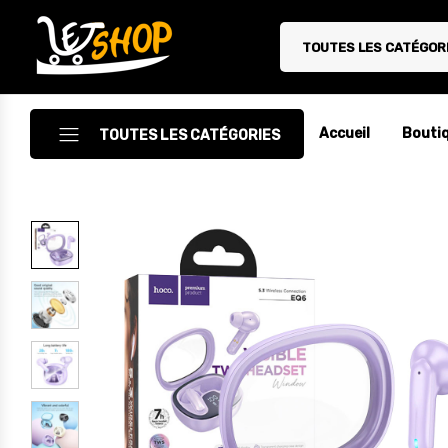
TOUTES LES CATÉGOR
Letshop.dz
Accueil
Bouti
TOUTES LES CATÉGORIES
Accessoires
Accessoires Auto/Moto
Accessoires PC
Camping & Randonnée
Cuisine
Décoration
Electroménager