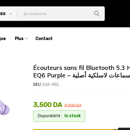
IES
que
Plus
Contact
Écouteurs sans fil Bluetooth 5.3
EQ6 Purple – ماعات لاسلكية أصلية
SKU:
EQ6-MDL
3,500
DA
4,000
DA
Disponibilité :
In stock