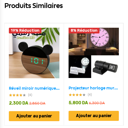
Produits Similaires
19% Réduction
8% Réduction
Projecteur horloge mural HD Rotation à 180 degrés 2 mode et 4 couleur
Réveil miroir numérique intelligent en forme mickey mouse
(4)
(4)
5,800
DA
2,300
DA
6,300
DA
2,850
DA
Ajouter au panier
Ajouter au panier