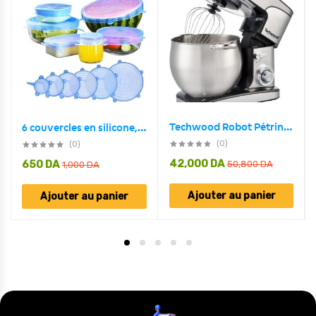
Techwood Robot Pétrin Professionel 12L 2000W TRO-1226
6 couvercles en silicone, extensibles, réutilisables
(0)
(0)
42,000
DA
650
DA
50,800
DA
1,000
DA
Ajouter au panier
Ajouter au panier