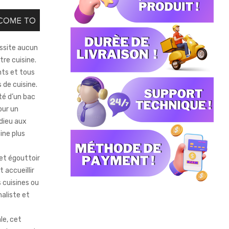
cessite aucun
tre cuisine.
nts et tous
 de cuisine.
té d’un bac
our un
adieu aux
ine plus
cet égouttoir
t accueillir
s cuisines ou
maliste et
le, cet