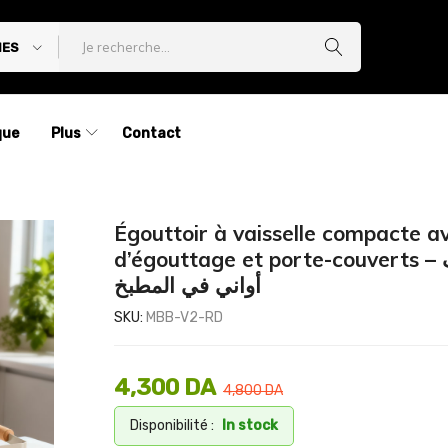
IES
que
Plus
Contact
Égouttoir à vaisselle compacte a
d’égouttage et porte-couverts – مجفف
أواني في المطبخ
SKU:
MBB-V2-RD
4,300
DA
4,800
DA
Disponibilité :
In stock