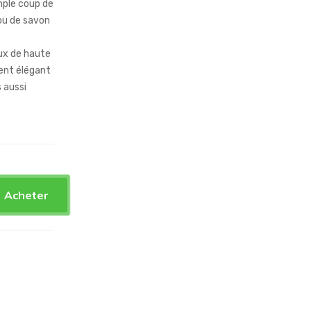
imple coup de
ou de savon
aux de haute
ment élégant
 aussi
Acheter