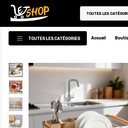
TOUTES LES CATÉGOR
Letshop.dz
Accueil
Bouti
TOUTES LES CATÉGORIES
Accessoires
Accessoires Auto/Moto
Accessoires PC
Camping & Randonnée
Cuisine
Décoration
Electroménager