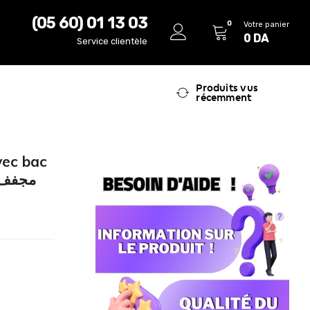
(05 60) 01 13 03
0
Votre panier
0
DA
Service clientèle
Produits vus
récemment
vec bac