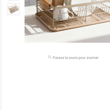
Électronique
Jouets
Maison
Maternité
Outillages & Bricolage
Packs
Passez la souris pour zoomer
Sac à dos et Mode
Soins & Beauté
Sport
Divers