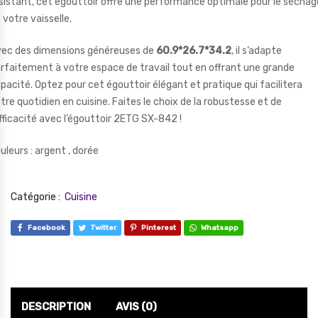
sistant, cet égouttoir offre une performance optimale pour le séchag
 votre vaisselle.
ec des dimensions généreuses de
60.9*26.7*34.2
, il s’adapte
rfaitement à votre espace de travail tout en offrant une grande
pacité. Optez pour cet égouttoir élégant et pratique qui facilitera
tre quotidien en cuisine. Faites le choix de la robustesse et de
efficacité avec l’égouttoir 2ETG SX-842 !
uleurs : argent , dorée
Catégorie :
Cuisine
Facebook
Twitter
Pinterest
Whatsapp
DESCRIPTION
AVIS (0)