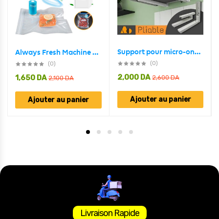
Support pour micro-ondes pliable avec bras extensibles Charge maximale 40 kg
Always Fresh Machine De Scellage Portable Avec 5 Sacs – جهاز تفريغ وشفط الهواء من أكياس حفظ الطعام
(0)
(0)
2,000
DA
1,650
DA
2,600
DA
2,100
DA
Ajouter au panier
Ajouter au panier
Livraison Rapide