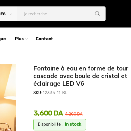
IES
que
Plus
Contact
Fontaine à eau en forme de tour
cascade avec boule de cristal et
éclairage LED V6
SKU:
12335-11-BL
3,600
DA
4,200
DA
Disponibilité :
In stock