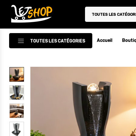
TOUTES LES CATÉGOR
Letshop.dz
Accueil
Bouti
TOUTES LES CATÉGORIES
Accessoires
Accessoires Auto/Moto
Accessoires PC
Camping & Randonnée
Cuisine
Décoration
Electroménager