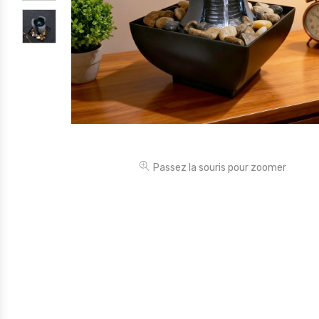
Électronique
Jouets
Maison
Maternité
Outillages & Bricolage
Packs
Passez la souris pour zoomer
Sac à dos et Mode
Soins & Beauté
Sport
Divers