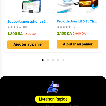
Feux de Jour LED Et Clignotant 2Pcs Pour Phares de Voiture 60cm
Support smartphone réglable pour rétroviseur de voiture 360 degrés
(0)
(0)
2,100
DA
1,200
DA
2,600
DA
1,800
DA
Ajouter au panier
Ajouter au panier
Livraison Rapide