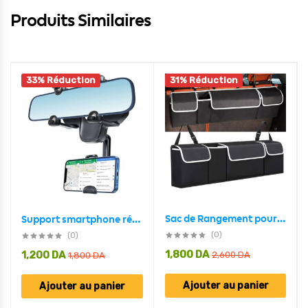
Produits Similaires
33% Réduction
31% Réduction
Sac de Rangement pour Siège arrière Voiture Standard
Support smartphone réglable pour rétroviseur de voiture 360 degrés
(0)
(0)
1,800
DA
1,200
DA
2,600
DA
1,800
DA
Ajouter au panier
Ajouter au panier