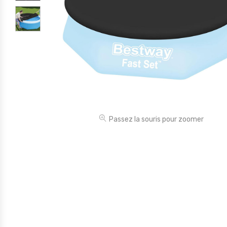
Électronique
Jouets
Maison
Maternité
Outillages & Bricolage
Packs
Passez la souris pour zoomer
Sac à dos et Mode
Soins & Beauté
Sport
Divers