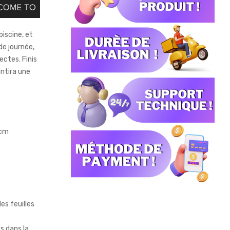
piscine, et
de journée,
ectes. Finis
antira une
 cm
les feuilles
s dans la