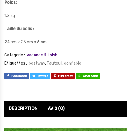
Poids:
1,2 kg
Taille du colis :
24 cm x 25 cm x 6 cm
Catégorie :
Vacance & Loisir
Étiquettes :
bestway
,
Fauteuil
,
gonflable
Facebook
Twitter
Pinterest
Whatsapp
DESCRIPTION
AVIS (0)