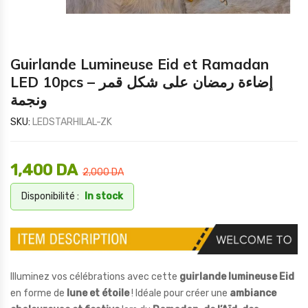
Guirlande Lumineuse Eid et Ramadan
LED 10pcs – إضاءة رمضان على شكل قمر
ونجمة
SKU:
LEDSTARHILAL-ZK
1,400
DA
2,000
DA
Disponibilité :
In stock
Illuminez vos célébrations avec cette
guirlande lumineuse Eid
en forme de
lune et étoile
! Idéale pour créer une
ambiance