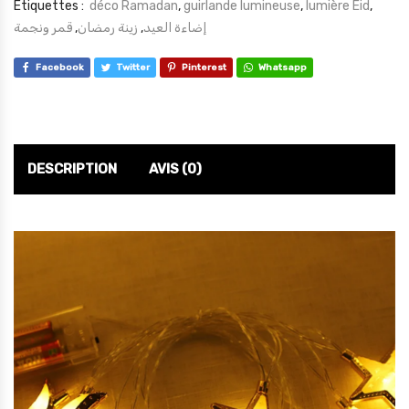
Étiquettes :
déco Ramadan
,
guirlande lumineuse
,
lumière Eid
,
قمر ونجمة
,
زينة رمضان
,
إضاءة العيد
Facebook
Twitter
Pinterest
Whatsapp
DESCRIPTION
AVIS (0)