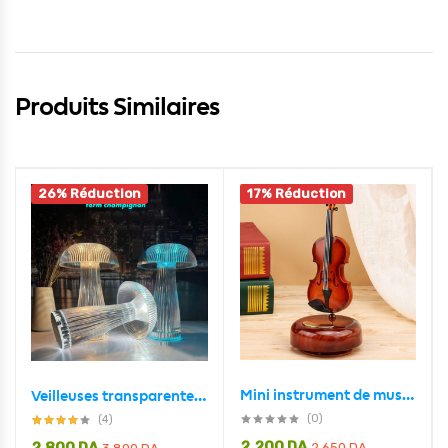
Produits Similaires
26% Réduction
17% Réduction
Mini instrument de musique rétro VIOLON, boîte à musique Décoration
Veilleuses transparentes avec télécommande tactile en forme de champignon
(0)
(4)
2,200
DA
2,650
DA