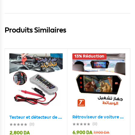
Produits Similaires
13% Réduction
Rétroviseur de voiture écran LCD 7 pouces bluetooth, température
Testeur et détecteur de défauts de batterie numérique 12v
(0)
(0)
6,900
DA
2,800
DA
7,900
DA