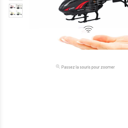
Électronique
Jouets
Maison
Maternité
Outillages & Bricolage
Packs
Passez la souris pour zoomer
Sac à dos et Mode
Soins & Beauté
Sport
Divers