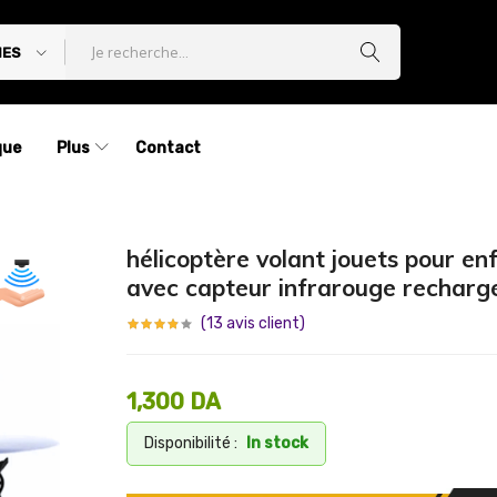
IES
que
Plus
Contact
hélicoptère volant jouets pour en
avec capteur infrarouge rechar
(
13
avis client)
1,300
DA
Disponibilité :
In stock