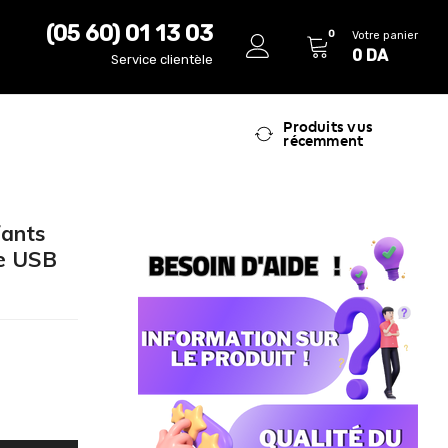
(05 60) 01 13 03
0
Votre panier
0
DA
Service clientèle
Produits vus
récemment
fants
ge USB