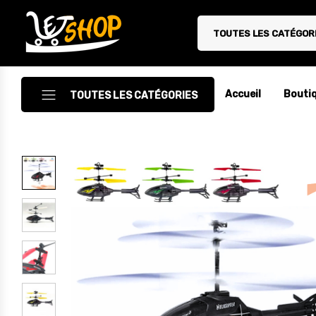
TOUTES LES CATÉGOR
Letshop.dz
Accueil
Bouti
TOUTES LES CATÉGORIES
Accessoires
Accessoires Auto/Moto
Accessoires PC
Camping & Randonnée
Cuisine
Décoration
Electroménager