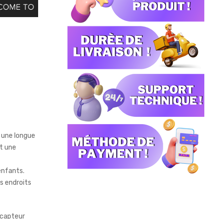
t une longue
t une
enfants.
es endroits
(capteur