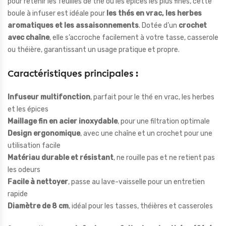
pour retenir les feuilles de thé ou les épices les plus fines, cette
boule à infuser est idéale pour
les thés en vrac, les herbes
aromatiques et les assaisonnements
. Dotée d’un
crochet
avec chaîne
, elle s’accroche facilement à votre tasse, casserole
ou théière, garantissant un usage pratique et propre.
Caractéristiques principales :
Infuseur multifonction
, parfait pour le thé en vrac, les herbes
et les épices
Maillage fin en acier inoxydable
, pour une filtration optimale
Design ergonomique
, avec une chaîne et un crochet pour une
utilisation facile
Matériau durable et résistant
, ne rouille pas et ne retient pas
les odeurs
Facile à nettoyer
, passe au lave-vaisselle pour un entretien
rapide
Diamètre de 8 cm
, idéal pour les tasses, théières et casseroles