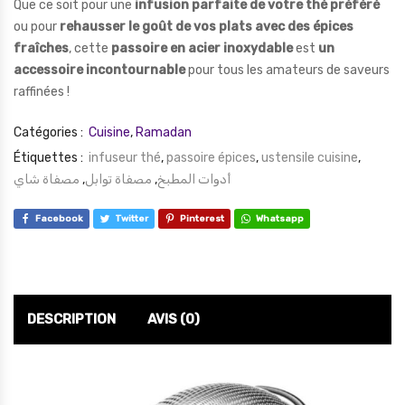
Que ce soit pour une
infusion parfaite de votre thé préféré
ou pour
rehausser le goût de vos plats avec des épices
fraîches
, cette
passoire en acier inoxydable
est
un
accessoire incontournable
pour tous les amateurs de saveurs
raffinées !
Catégories :
Cuisine
,
Ramadan
Étiquettes :
infuseur thé
,
passoire épices
,
ustensile cuisine
,
مصفاة شاي
,
مصفاة توابل
,
أدوات المطبخ
Facebook
Twitter
Pinterest
Whatsapp
DESCRIPTION
AVIS (0)