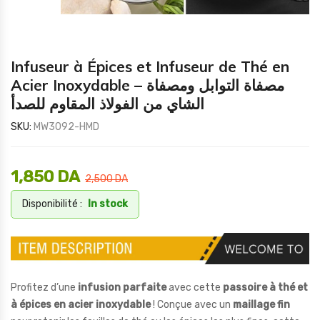
Infuseur à Épices et Infuseur de Thé en
Acier Inoxydable – مصفاة التوابل ومصفاة
الشاي من الفولاذ المقاوم للصدأ
SKU:
MW3092-HMD
1,850
DA
2,500
DA
Disponibilité :
In stock
Profitez d’une
infusion parfaite
avec cette
passoire à thé et
à épices en acier inoxydable
! Conçue avec un
maillage fin