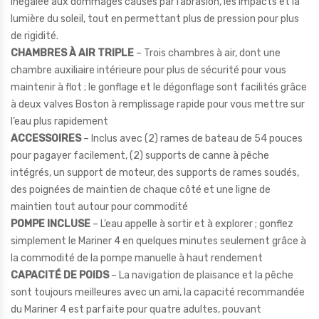
inégalée aux dommages causés par l’abrasion, les impacts et la
lumière du soleil, tout en permettant plus de pression pour plus
de rigidité.
CHAMBRES À AIR TRIPLE
– Trois chambres à air, dont une
chambre auxiliaire intérieure pour plus de sécurité pour vous
maintenir à flot ; le gonflage et le dégonflage sont facilités grâce
à deux valves Boston à remplissage rapide pour vous mettre sur
l’eau plus rapidement
ACCESSOIRES
– Inclus avec (2) rames de bateau de 54 pouces
pour pagayer facilement, (2) supports de canne à pêche
intégrés, un support de moteur, des supports de rames soudés,
des poignées de maintien de chaque côté et une ligne de
maintien tout autour pour commodité
POMPE INCLUSE
– L’eau appelle à sortir et à explorer ; gonflez
simplement le Mariner 4 en quelques minutes seulement grâce à
la commodité de la pompe manuelle à haut rendement
CAPACITÉ DE POIDS
– La navigation de plaisance et la pêche
sont toujours meilleures avec un ami, la capacité recommandée
du Mariner 4 est parfaite pour quatre adultes, pouvant