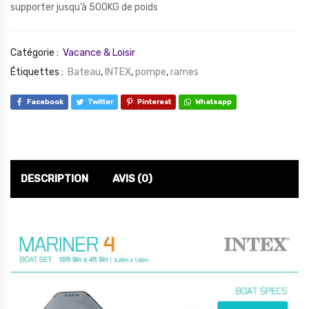
supporter jusqu’à 500KG de poids
Catégorie :
Vacance & Loisir
Étiquettes :
Bateau
,
INTEX
,
pompe
,
rames
Facebook
Twitter
Pinterest
Whatsapp
DESCRIPTION
AVIS (0)