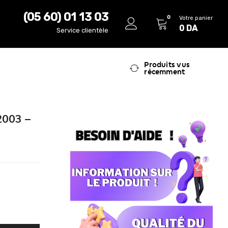
(05 60) 01 13 03
0
Votre panier
0
DA
Service clientèle
Produits vus
récemment
2003 –