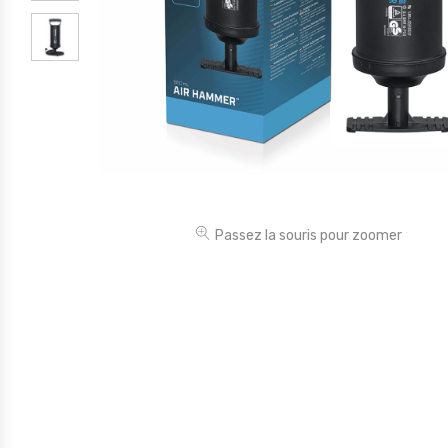
Électronique
Jouets
Maison
Maternité
Outillages & Bricolage
Packs
Passez la souris pour zoomer
Sac à dos et Mode
Soins & Beauté
Sport
Divers