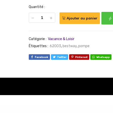
Quantité :
Ajouter au panier
Catégorie :
Vacance & Loisir
Étiquettes :
62003
,
bestway
,
pompe
Facebook
Twitter
Pinterest
Whatsapp