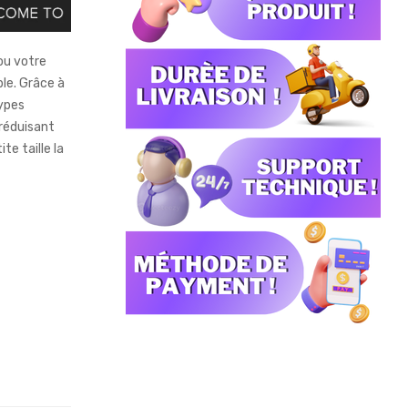
ou votre
le. Grâce à
types
 réduisant
te taille la