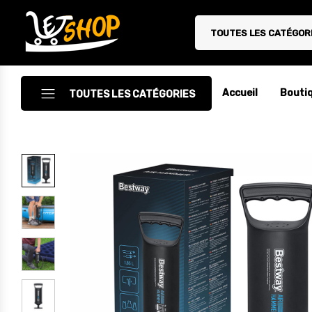
TOUTES LES CATÉGOR
Letshop.dz
Accueil
Bouti
TOUTES LES CATÉGORIES
Accessoires
Accessoires Auto/Moto
Accessoires PC
Camping & Randonnée
Cuisine
Décoration
Electroménager