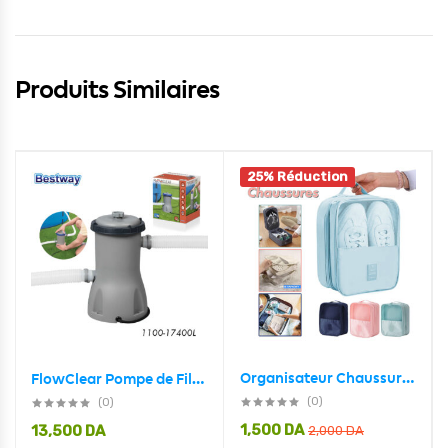
Produits Similaires
25% Réduction
Organisateur Chaussures Sac de Voyage 3 Compartiment imperméable
FlowClear Pompe de Filtre à Cartouche 1100-17400L Bestway 58386
(0)
(0)
1,500
DA
13,500
DA
2,000
DA