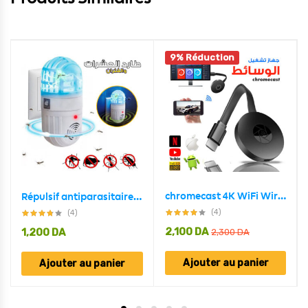
9% Réduction
chromecast 4K WiFi Wireless Display Dongle TV Stick TV Stick Media Video Streamer HD
Répulsif antiparasitaire ultrasonique 2en1 et zapper d’insectes
(4)
(4)
2,100
DA
1,200
DA
2,300
DA
Ajouter au panier
Ajouter au panier