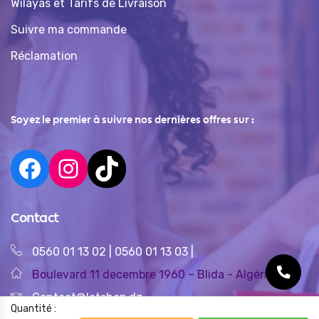
Wilayas et Tarifs de Livraison
Suivre ma commande
Réclamation
Soyez le premier à suivre nos dernières offres sur :
Contact
0560 01 13 02
|
0560 01 13 03
|
Boulevard 11 decembre 1960 – Blida - Algérie
Contact@letshop.dz
Quantité :