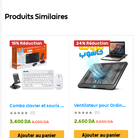
Produits Similaires
15% Réduction
24% Réduction
Ventilateur pour Ordinateur Portable Cordie-1 Modèle NCP-063 – مروحة حاسوب
Combo clavier et souris avec support de téléphone compatible ( windows + ios + android )
(0)
(0)
2,650
DA
3,400
DA
3,500
DA
4,000
DA
Ajouter au panier
Ajouter au panier