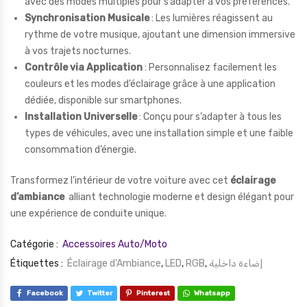
avec des modes multiples pour s’adapter à vos préférences.
Synchronisation Musicale
: Les lumières réagissent au
rythme de votre musique, ajoutant une dimension immersive
à vos trajets nocturnes.
Contrôle via Application
: Personnalisez facilement les
couleurs et les modes d’éclairage grâce à une application
dédiée, disponible sur smartphones.
Installation Universelle
: Conçu pour s’adapter à tous les
types de véhicules, avec une installation simple et une faible
consommation d’énergie.
Transformez l’intérieur de votre voiture avec cet
éclairage
d’ambiance
alliant technologie moderne et design élégant pour
une expérience de conduite unique.
Catégorie :
Accessoires Auto/Moto
Étiquettes :
Éclairage d'Ambiance
,
LED
,
RGB
,
إضاءة داخلية
Facebook
Twitter
Pinterest
Whatsapp