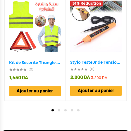
31% Réduction
Stylo Testeur de Tension 3en1 Electrique Avec Fil
Kit de Sécurité Triangle Et Gilet De Signalisation De Secours
(0)
(0)
2,200
DA
1,650
DA
3,200
DA
Ajouter au panier
Ajouter au panier