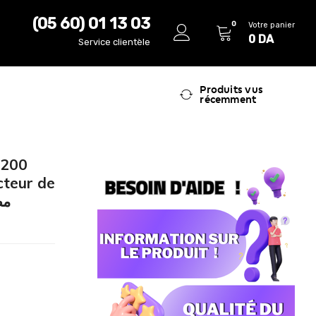
(05 60) 01 13 03
0
Votre panier
0
DA
Service clientèle
Produits vus
récemment
 200
cteur de
مصب