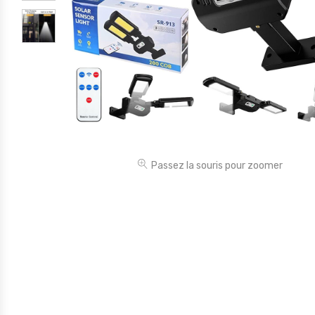
Électronique
Jouets
Maison
Maternité
Outillages & Bricolage
Packs
Passez la souris pour zoomer
Sac à dos et Mode
Soins & Beauté
Sport
Divers