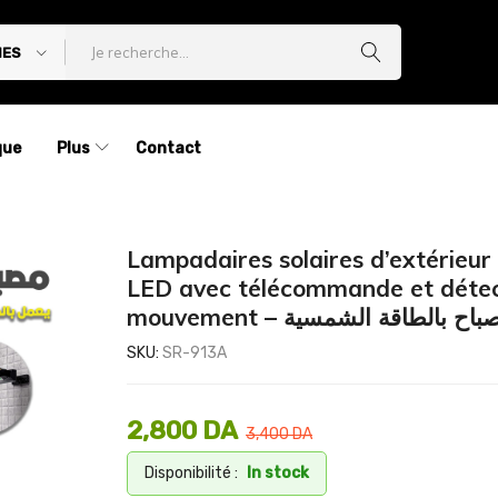
IES
que
Plus
Contact
Lampadaires solaires d’extérieur
LED avec télécommande et déte
mouvement – اح بالطاقة الشمسية
SKU:
SR-913A
2,800
DA
3,400
DA
Disponibilité :
In stock