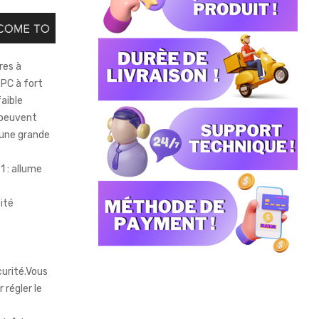
res à
PC à fort
aible
 peuvent
 une grande
 : allume
ité
curité.Vous
régler le