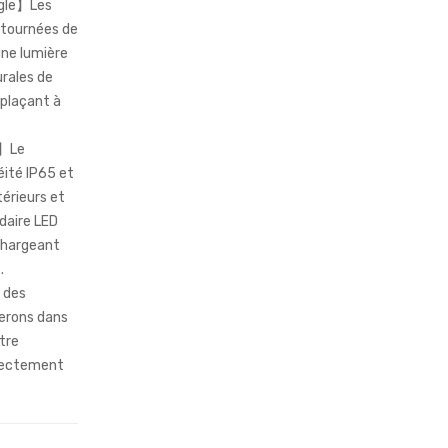
ngle】Les
 tournées de
une lumière
rales de
éplaçant à
5】Le
éité IP65 et
érieurs et
daire LED
 chargeant
.
 des
terons dans
tre
irectement