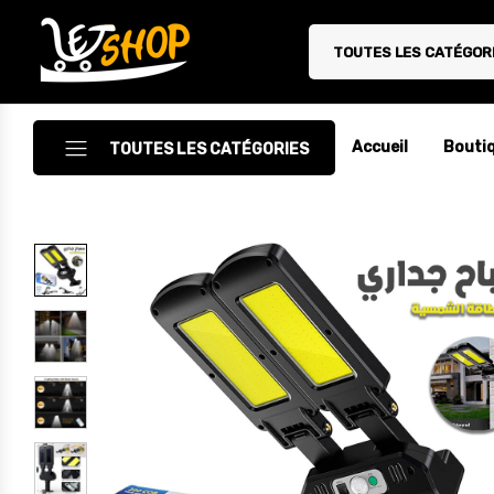
TOUTES LES CATÉGOR
Letshop.dz
Accueil
Bouti
TOUTES LES CATÉGORIES
Accessoires
Accessoires Auto/Moto
Accessoires PC
Camping & Randonnée
Cuisine
Décoration
Electroménager