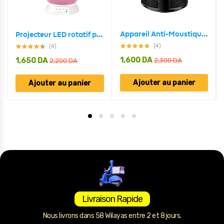
Appareil Anti-Moustique USB 5W Avec Lampe LED Écologique
Projecteur LED rotatif produisant l’image d’un ciel étoilé, idéal pour la chambre d’un enfant
(4)
(4)
1,600
DA
1,650
DA
2,300
DA
2,200
DA
Ajouter au panier
Ajouter au panier
Livraison Rapide
Nous livrons dans 58 Wilayas entre 2 et 8 jours.