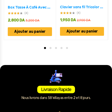
Clavier sans fil Tricolor rétroéclairé USB multimédia contrôle
Box Tasse À Café Avec Support Chauffant Électrique
(4)
(4)
1,950
DA
2,800
DA
2,900
DA
3,200
DA
Ajouter au panier
Ajouter au panier
Livraison Rapide
Nous livrons dans 58 Wilayas entre 2 et 8 jours.