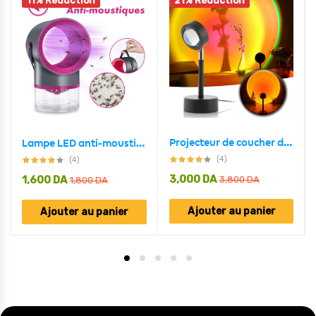
11% Réduction
21% Réduction
Projecteur de coucher de soleil rotatif à 180 ° USB décoration murale
Lampe LED anti-moustiques USB silencieux
(4)
(4)
3,000
DA
1,600
DA
3,800
DA
1,800
DA
Ajouter au panier
Ajouter au panier