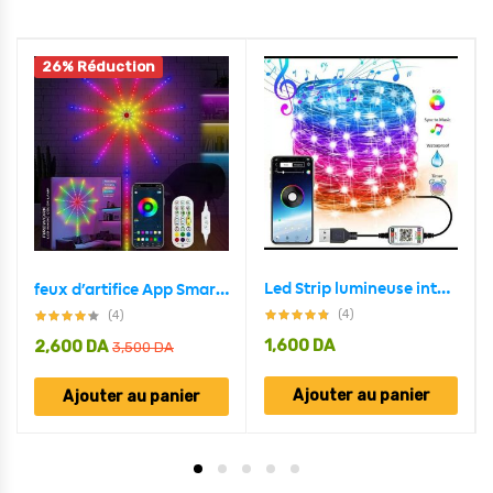
26% Réduction
Led Strip lumineuse intelligente 5M USB Bluetooth pour décoration
feux d’artifice App Smart Control IC Led RGB Light décoration de la maison
(4)
(4)
1,600
DA
2,600
DA
3,500
DA
Ajouter au panier
Ajouter au panier