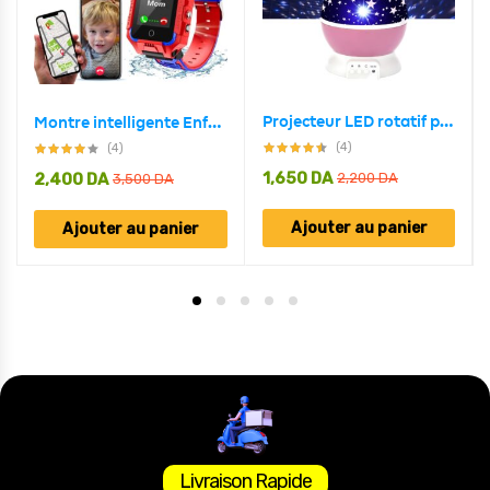
Projecteur LED rotatif produisant l’image d’un ciel étoilé, idéal pour la chambre d’un enfant
Montre intelligente Enfants Localisation Tracker SOS appel caméra
(4)
(4)
1,650
DA
2,400
DA
2,200
DA
3,500
DA
Ajouter au panier
Ajouter au panier
Livraison Rapide