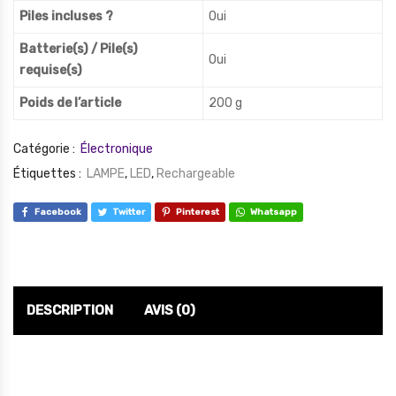
Piles incluses ?
‎Oui
Batterie(s) / Pile(s)
‎Oui
requise(s)
Poids de l’article
‎200 g
Catégorie :
Électronique
Étiquettes :
LAMPE
,
LED
,
Rechargeable
Facebook
Twitter
Pinterest
Whatsapp
DESCRIPTION
AVIS (0)