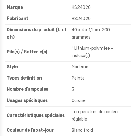
Marque
HS24020
Fabricant
HS24020
Dimensions du produit (L x l
‎40 x 4 x 1,1 cm; 200
x h)
grammes
‎1 Lithium-polymère –
Pile(s) / Batterie(s) :
incluse(s)
Style
‎Moderne
Types de finition
‎Peinte
Nombre d’ampoules
‎3
Usages spécifiques
‎Cuisine
‎Température de couleur
Caractéristiques spéciales
réglable
Couleur de l’abat-jour
‎Blanc froid