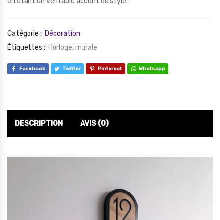
en étant un véritable accent de style.
Catégorie :
Décoration
Étiquettes :
Horloge
,
murale
Facebook
Twitter
Pinterest
Whatsapp
DESCRIPTION
AVIS (0)