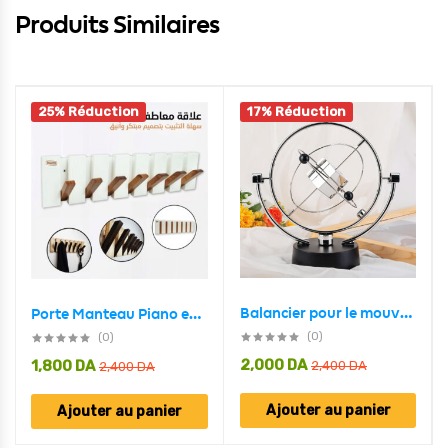
Produits Similaires
25% Réduction
17% Réduction
Balancier pour le mouvement d’objets célestes et la terre Décoration Moderne
Porte Manteau Piano en Bois 7crochet Design Moderne BLANC-MARRON
(0)
(0)
2,000
DA
1,800
DA
2,400
DA
2,400
DA
Ajouter au panier
Ajouter au panier