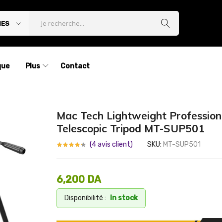
IES
que
Plus
Contact
Mac Tech Lightweight Profession
Telescopic Tripod MT-SUP501
(
4
avis client)
SKU:
MT-SUP501
6,200
DA
Disponibilité :
In stock