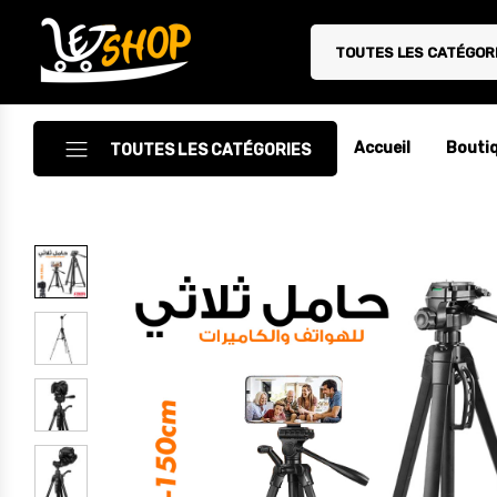
TOUTES LES CATÉGOR
Letshop.dz
Accueil
Bouti
TOUTES LES CATÉGORIES
Accessoires
Accessoires Auto/Moto
Accessoires PC
Camping & Randonnée
Cuisine
Décoration
Electroménager