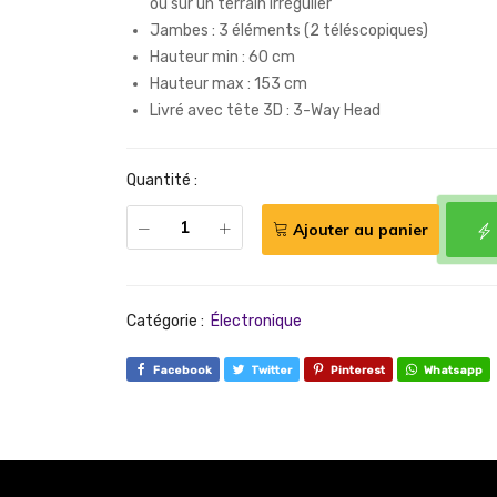
ou sur un terrain irrégulier
Jambes : 3 éléments (2 téléscopiques)
Hauteur min : 60 cm
Hauteur max : 153 cm
Livré avec tête 3D : 3-Way Head
Quantité :
Ajouter au panier
Catégorie :
Électronique
Facebook
Twitter
Pinterest
Whatsapp