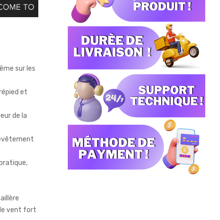
ême sur les
répied et
eur de la
 revêtement
pratique,
aillère
de vent fort