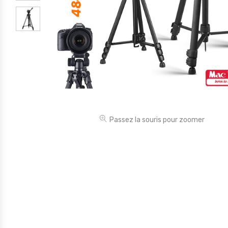
Électronique
Jouets
Maison
Maternité
Outillages & Bricolage
Packs
Passez la souris pour zoomer
Sac à dos et Mode
Soins & Beauté
Sport
Divers