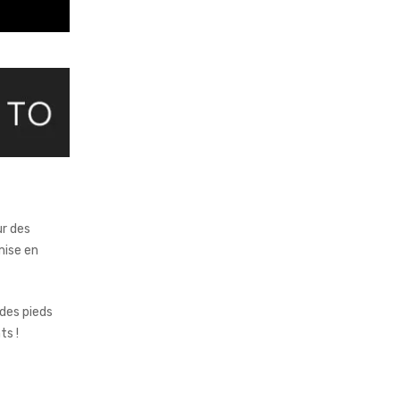
ur des
mise en
des pieds
ts !