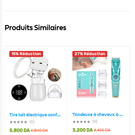
Produits Similaires
15% Réduction
27% Réduction
Tondeuse à cheveux à aspiration automatique pour bébé avec affichage numérique ultra-silencieuse
Tire lait électrique confortable avancé FloraFlow NYK01
(0)
(0)
3,200
DA
5,800
DA
4,400
DA
6,800
DA