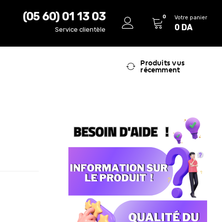
(05 60) 01 13 03
0
Votre panier
0
DA
Service clientèle
Produits vus
récemment
r