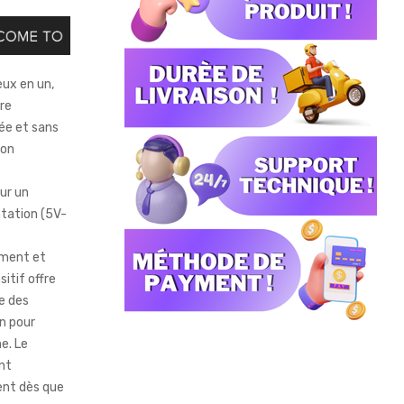
eux en un,
re
sée et sans
son
ur un
ntation (5V-
ement et
itif offre
se des
n pour
e. Le
nt
ent dès que