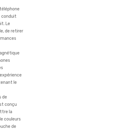
e téléphone
n conduit
it. Le
e, de retirer
formances
magnétique
phones
es
l’expérience
tenant le
s de
st conçu
ttre la
de couleurs
touche de