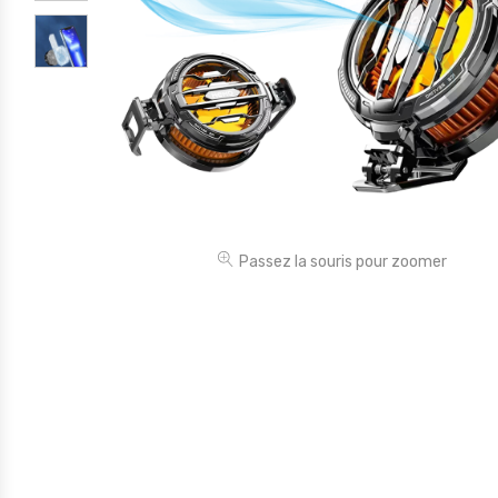
Électronique
Jouets
Maison
Maternité
Outillages & Bricolage
Packs
Passez la souris pour zoomer
Sac à dos et Mode
Soins & Beauté
Sport
Divers