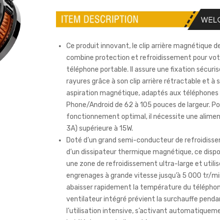
Ce produit innovant, le clip arrière magnétique d
combine protection et refroidissement pour vot
téléphone portable. Il assure une fixation sécuri
rayures grâce à son clip arrière rétractable et à 
aspiration magnétique, adaptés aux téléphones
Phone/Android de 62 à 105 pouces de largeur. Po
fonctionnement optimal, il nécessite une alime
3A) supérieure à 15W.
Doté d’un grand semi-conducteur de refroidiss
d’un dissipateur thermique magnétique, ce dispos
une zone de refroidissement ultra-large et utili
engrenages à grande vitesse jusqu’à 5 000 tr/mi
abaisser rapidement la température du téléphon
ventilateur intégré prévient la surchauffe penda
l’utilisation intensive, s’activant automatiquem