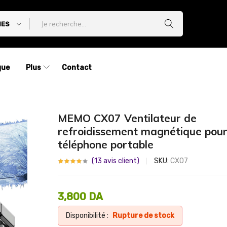
IES
que
Plus
Contact
MEMO CX07 Ventilateur de
refroidissement magnétique pou
téléphone portable
(
13
avis client)
SKU:
CX07
3,800
DA
Disponibilité :
Rupture de stock