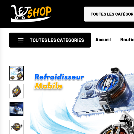
TOUTES LES CATÉGOR
Letshop.dz
Accueil
Bouti
TOUTES LES CATÉGORIES
Accessoires
Accessoires Auto/Moto
Accessoires PC
Camping & Randonnée
Cuisine
Décoration
Electroménager