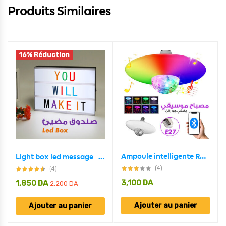
Produits Similaires
16% Réduction
Ampoule intelligente RGB avec haut-parleur Bluetooth 30W
Light box led message – Coloré
(4)
(4)
3,100
DA
1,850
DA
2,200
DA
Ajouter au panier
Ajouter au panier