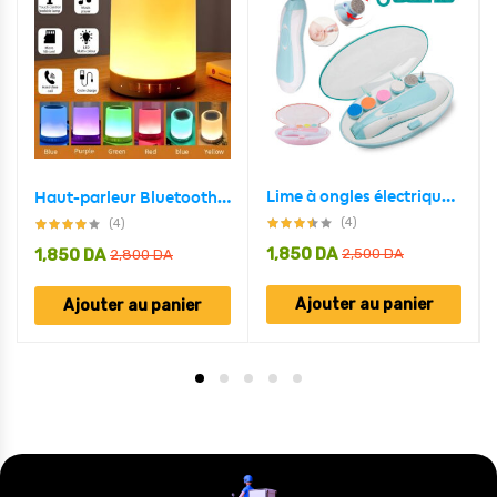
Lime à ongles électrique pour bébé
Haut-parleur Bluetooth + veilleuse tactile LED colorée /AUX / TF CART/USB
(4)
(4)
1,850
DA
1,850
DA
2,500
DA
2,800
DA
Ajouter au panier
Ajouter au panier