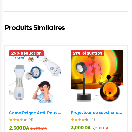
Produits Similaires
29% Réduction
21% Réduction
Projecteur de coucher de soleil rotatif à 180 ° USB décoration murale
Comb Peigne Anti-Poux Électrique et Nettoyeur Cheveux
(4)
(4)
3,000
DA
2,500
DA
3,800
DA
3,500
DA