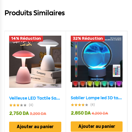
Produits Similaires
14% Réduction
32% Réduction
Sablier Lampe led 3D tactile USB en verre avec télécommande
Veilleuse LED Tactile Sans Fil à Intensité Réglable avec Chargeur USB
(4)
(4)
2,850
DA
2,750
DA
4,200
DA
3,200
DA
Ajouter au panier
Ajouter au panier