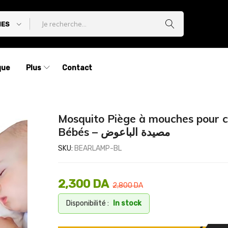
IES
que
Plus
Contact
Mosquito Piège à mouches pour 
Bébés – مصيدة الباعوض
SKU:
BEARLAMP-BL
2,300
DA
2,800
DA
Disponibilité :
In stock