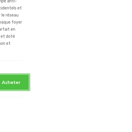
mpe anti-
cidentels et
 le réseau
chaque foyer
rfait en
 et doté
non et
Acheter