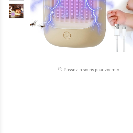
Électronique
Jouets
Maison
Maternité
Outillages & Bricolage
Packs
Passez la souris pour zoomer
Sac à dos et Mode
Soins & Beauté
Sport
Divers