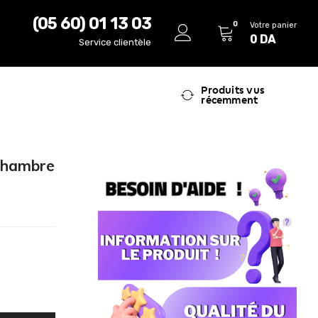
(05 60) 01 13 03
0
Votre panier
0
DA
Service clientèle
Produits vus
récemment
chambre