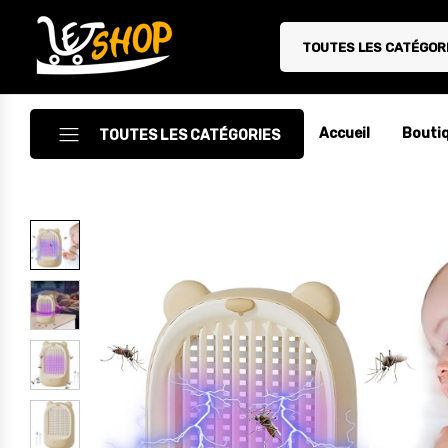
TOUTES LES CATÉGOR
Letshop.dz
Accueil
Bouti
TOUTES LES CATÉGORIES
Accessoires
Accessoires Auto/Moto
Accessoires PC
Camping & Randonnée
Cuisine
Décoration
Electroménager