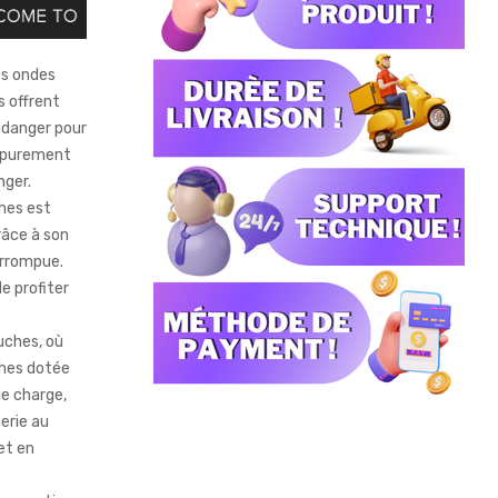
es ondes
s offrent
 danger pour
e purement
nger.
hes est
râce à son
terrompue.
e profiter
uches, où
ches dotée
de charge,
erie au
 et en