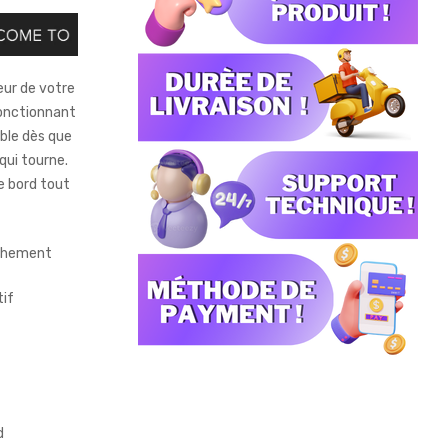
eur de votre
Fonctionnant
able dès que
qui tourne.
e bord tout
nchement
tif
d