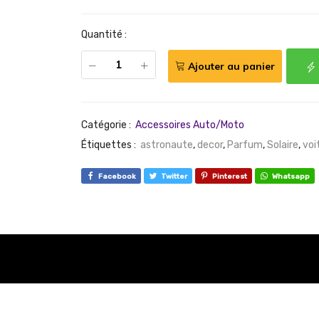
Quantité :
Ajouter au panier
Catégorie :
Accessoires Auto/Moto
Étiquettes :
astronaute
,
decor
,
Parfum
,
Solaire
,
voi
Facebook
Twitter
Pinterest
Whatsapp