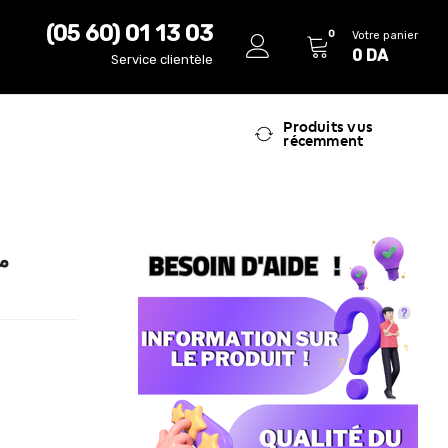
(05 60) 01 13 03
0
Votre panier
0
DA
Service clientèle
Produits vus
récemment
مو