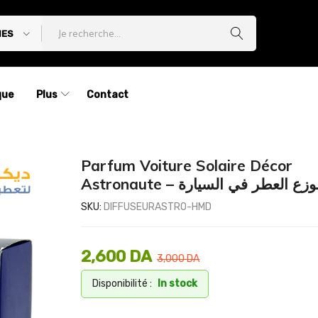
IES
que
Plus
Contact
Parfum Voiture Solaire Décor
Astronaute – زع العطر في السيارة
SKU:
DIFFUSEURASTRO-HMD
2,600
DA
3,000
DA
Disponibilité :
In stock