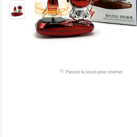
Électronique
Jouets
Maison
Maternité
Outillages & Bricolage
Packs
Passez la souris pour zoomer
Sac à dos et Mode
Soins & Beauté
Sport
Divers