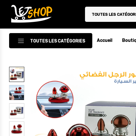
TOUTES LES CATÉGOR
Letshop.dz
Accueil
Bouti
TOUTES LES CATÉGORIES
Accessoires
Accessoires Auto/Moto
Accessoires PC
Camping & Randonnée
Cuisine
Décoration
Electroménager