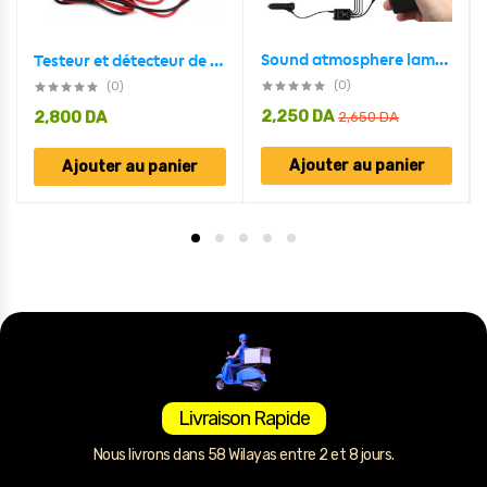
Sound atmosphere lamp 48 LED pour voiture
Testeur et détecteur de défauts de batterie numérique 12v
(0)
(0)
2,250
DA
2,800
DA
2,650
DA
Ajouter au panier
Ajouter au panier
Livraison Rapide
Nous livrons dans 58 Wilayas entre 2 et 8 jours.