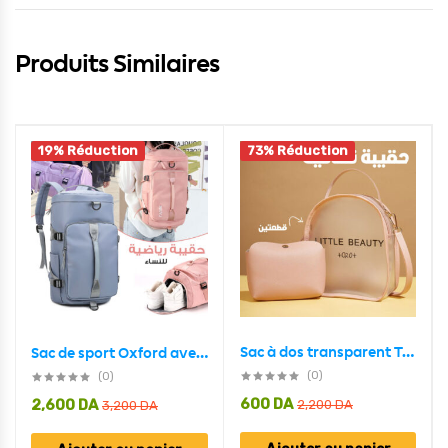
Produits Similaires
19% Réduction
73% Réduction
Sac à dos transparent Top avec pochette intérieure 2en1 tendence
Sac de sport Oxford avec compartiment à chaussures imperméable
(0)
(0)
600
DA
2,600
DA
2,200
DA
3,200
DA