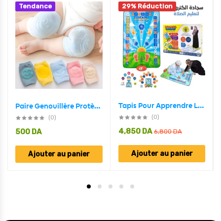
Tendance
29% Réduction
Tapis Pour Apprendre La Prière Aux Enfants سجادة الصلاة التعليمية
Paire Genouillère Protège Genoux Bébé Puériculture
(0)
(0)
4,850
DA
500
DA
6,800
DA
Ajouter au panier
Ajouter au panier